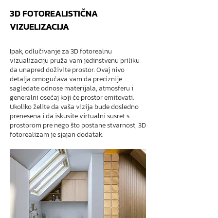
3D FOTOREALISTIČNA
VIZUELIZACIJA
Ipak, odlučivanje za 3D fotorealnu
vizualizaciju pruža vam jedinstvenu priliku
da unapred doživite prostor. Ovaj nivo
detalja omogućava vam da preciznije
sagledate odnose materijala, atmosferu i
generalni osećaj koji će prostor emitovati.
Ukoliko želite da vaša vizija bude dosledno
prenesena i da iskusite virtualni susret s
prostorom pre nego što postane stvarnost, 3D
fotorealizam je sjajan dodatak.