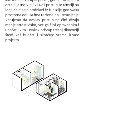
detalji jasno vidljivi. Naš pristup se temelji na
ideji da dizajn proizlazi iz funkcije, gde svaka
prostorna odluka ima racionalno utemeljenje.
Verujemo da ovakav pristup ne čini dizajn
manje atraktivnim, već ga čini opravdanim i
upečatljivim. Ovakav pristup trećoj dimenziji
štedi vaš budžet i skraćuje vreme izrade
projekta.