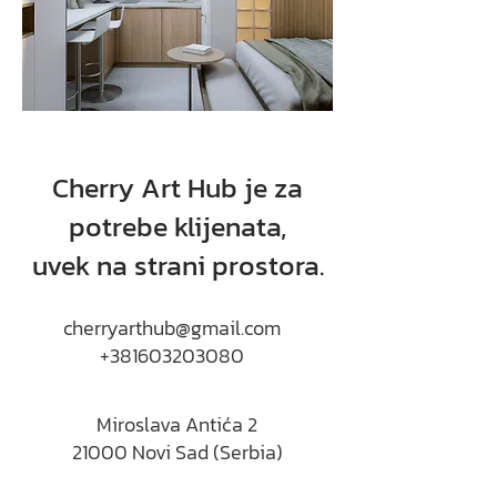
Cherry Art Hub je za
potrebe klijenata,
uvek na strani prostora.
cherryarthub@gmail.com
+381603203080
Miroslava Antića 2
21000 Novi Sad (Serbia)