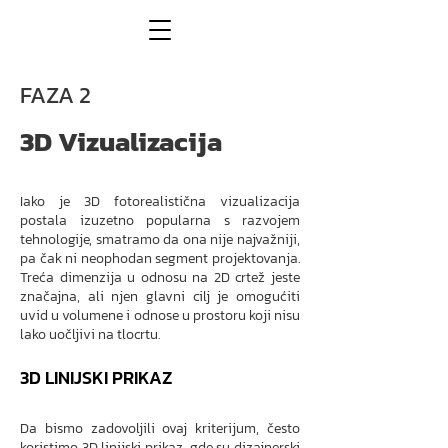
FAZA 2
3D Vizualizacija
Iako je 3D fotorealistična vizualizacija
postala izuzetno popularna s razvojem
tehnologije, smatramo da ona nije najvažniji,
pa čak ni neophodan segment projektovanja.
Treća dimenzija u odnosu na 2D crtež jeste
značajna, ali njen glavni cilj je omogućiti
uvid u volumene i odnose u prostoru koji nisu
lako uočljivi na tlocrtu.
3D LINIJSKI PRIKAZ
Da bismo zadovoljili ovaj kriterijum, često
koristimo 3D linijski prikaz, gde su dizajnerski