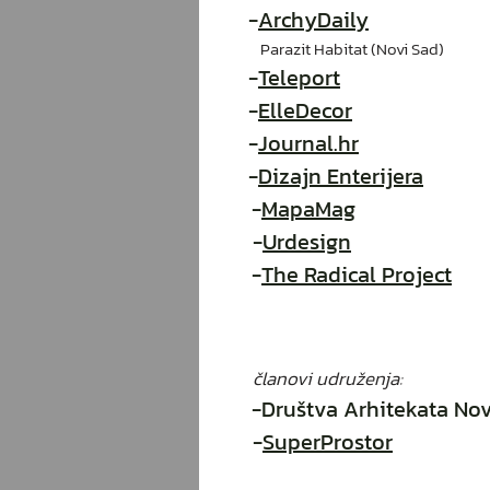
-
ArchyDaily
Parazit Habitat (Novi Sad)
-
Teleport
-
ElleDecor
-
Journal.hr
-
Dizajn Enterijera
-
MapaMag
-
Urdesign
-
The Radical Project
članovi udru
ženja:
-Društva Arhitekata No
-
SuperProstor