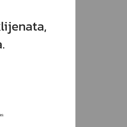
lijenata,
.
as: