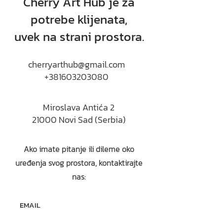
Cherry Art Hub je za
potrebe klijenata,
uvek na strani prostora.
cherryarthub@gmail.com
+381603203080
Miroslava Antića 2
21000 Novi Sad (Serbia)
Ako imate pitanje ili dileme oko
uređenja svog prostora, kontaktirajte
nas: