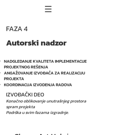
FAZA 4
Autorski nadzor
NADGLEDANJE KVALITETA IMPLEMENTACIJE
PROJEKTNOG REŠENJA
ANGAŽOVANJE IZVOĐAČA ZA REALIZACIJU
PROJEKTA
KOORDINACIJA IZVODENJA RADOVA
IZVOĐAČKI DEO
Konačno oblikovanje unutrašnjeg prostora
spram projekta
Podrška u svim fazama izgradnje.