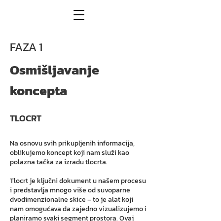
FAZA 1
Osmišljavanje
koncepta
TLOCRT
Na osnovu svih prikupljenih informacija,
oblikujemo koncept koji nam služi kao
polazna tačka za izradu tlocrta.
Tlocrt je ključni dokument u našem procesu
i predstavlja mnogo više od suvoparne
dvodimenzionalne skice – to je alat koji
nam omogućava da zajedno vizualizujemo i
planiramo svaki segment prostora. Ovaj