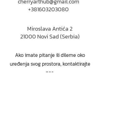
cherryarthub@gmail.com
+381603203080
Miroslava Antića 2
21000 Novi Sad (Serbia)
Ako imate pitanje ili dileme oko
uređenja svog prostora, kontaktirajte
nas: