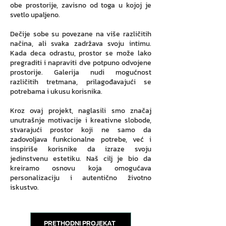
obe prostorije, zavisno od toga u kojoj je
svetlo upaljeno.
Dečije sobe su povezane na više različitih
načina, ali svaka zadržava svoju intimu.
Kada deca odrastu, prostor se može lako
pregraditi i napraviti dve potpuno odvojene
prostorije. Galerija nudi mogućnost
različitih tretmana, prilagođavajući se
potrebama i ukusu korisnika.
Kroz ovaj projekt, naglasili smo značaj
unutrašnje motivacije i kreativne slobode,
stvarajući prostor koji ne samo da
zadovoljava funkcionalne potrebe, već i
inspiriše korisnike da izraze svoju
jedinstvenu estetiku. Naš cilj je bio da
kreiramo osnovu koja omogućava
personalizaciju i autentično životno
iskustvo.
PRETHODNI PROJEKAT