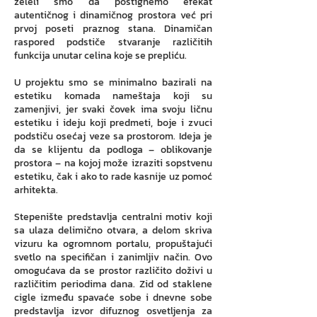
želeli smo da postignemo efekat
autentičnog i dinamičnog prostora već pri
prvoj poseti praznog stana. Dinamičan
raspored podstiče stvaranje različitih
funkcija unutar celina koje se prepliću.
U projektu smo se minimalno bazirali na
estetiku komada nameštaja koji su
zamenjivi, jer svaki čovek ima svoju ličnu
estetiku i ideju koji predmeti, boje i zvuci
podstiču osećaj veze sa prostorom. Ideja je
da se klijentu da podloga – oblikovanje
prostora – na kojoj može izraziti sopstvenu
estetiku, čak i ako to rade kasnije uz pomoć
arhitekta.
Stepenište predstavlja centralni motiv koji
sa ulaza delimično otvara, a delom skriva
vizuru ka ogromnom portalu, propuštajući
svetlo na specifičan i zanimljiv način. Ovo
omogućava da se prostor različito doživi u
različitim periodima dana. Zid od staklene
cigle između spavaće sobe i dnevne sobe
predstavlja izvor difuznog osvetljenja za