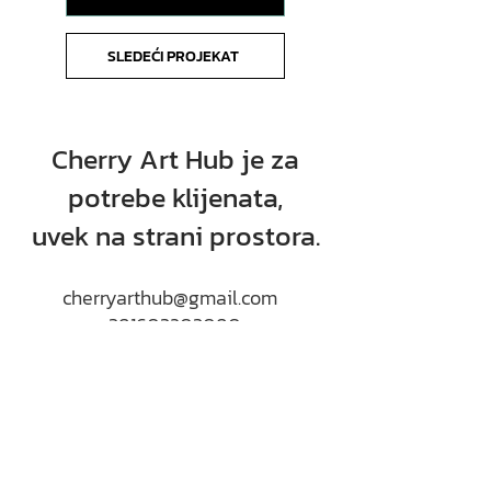
SLEDEĆI PROJEKAT
Cherry Art Hub je za
potrebe klijenata,
uvek na strani prostora.
cherryarthub@gmail.com
+381603203080
Miroslava Antića 2
21000 Novi Sad (Serbia)
Ako imate pitanje ili dileme oko