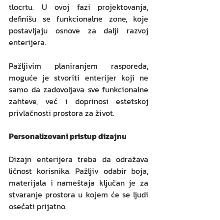
tlocrtu. U ovoj fazi projektovanja, 
definišu se funkcionalne zone, koje 
postavljaju osnove za dalji razvoj 
enterijera. 
Pažljivim planiranjem rasporeda, 
moguće je stvoriti enterijer koji ne 
samo da zadovoljava sve funkcionalne 
zahteve, već i doprinosi estetskoj 
privlačnosti prostora za život.
Personalizovani pristup dizajnu
Dizajn enterijera treba da odražava 
ličnost korisnika. Pažljiv odabir boja, 
materijala i nameštaja ključan je za 
stvaranje prostora u kojem će se ljudi 
osećati prijatno.