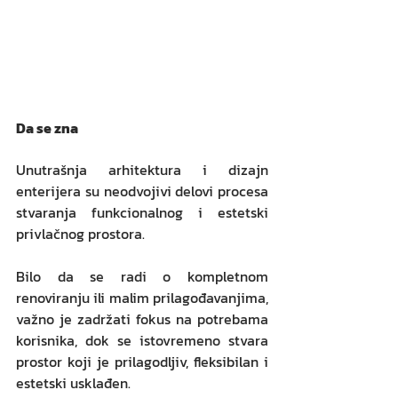
Da se zna
Unutrašnja arhitektura i dizajn 
enterijera su neodvojivi delovi procesa 
stvaranja funkcionalnog i estetski 
privlačnog prostora. 
Bilo da se radi o kompletnom 
renoviranju ili malim prilagođavanjima, 
važno je zadržati fokus na potrebama 
korisnika, dok se istovremeno stvara 
prostor koji je prilagodljiv, fleksibilan i 
estetski usklađen.