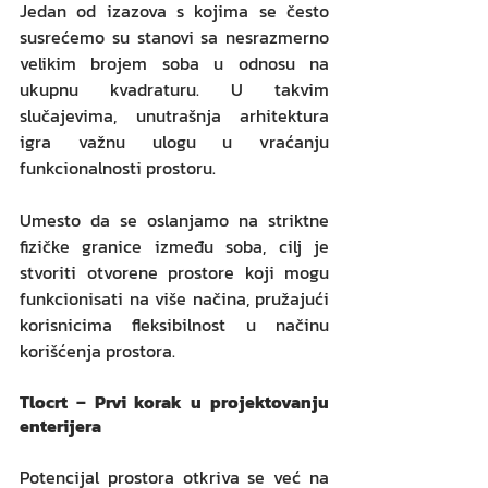
Jedan od izazova s kojima se često 
susrećemo su stanovi sa nesrazmerno 
velikim brojem soba u odnosu na 
ukupnu kvadraturu. U takvim 
slučajevima, unutrašnja arhitektura 
igra važnu ulogu u vraćanju 
funkcionalnosti prostoru. 
Umesto da se oslanjamo na striktne 
fizičke granice između soba, cilj je 
stvoriti otvorene prostore koji mogu 
funkcionisati na više načina, pružajući 
korisnicima fleksibilnost u načinu 
korišćenja prostora.
Tlocrt – Prvi korak u projektovanju 
enterijera
Potencijal prostora otkriva se već na 