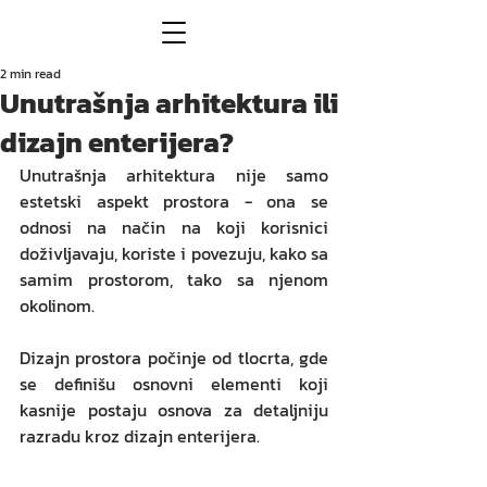
2 min read
Unutrašnja arhitektura ili
dizajn enterijera?
Unutrašnja arhitektura nije samo 
estetski aspekt prostora - ona se 
odnosi na način na koji korisnici 
doživljavaju, koriste i povezuju, kako sa 
samim prostorom, tako sa njenom 
okolinom. 
Dizajn prostora počinje od tlocrta, gde 
se definišu osnovni elementi koji 
kasnije postaju osnova za detaljniju 
razradu kroz dizajn enterijera.