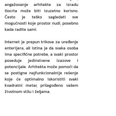
angažovanje arhitekte za izradu 
tlocrta može biti izuzetno korisno. 
Često je teško sagledati sve 
mogućnosti koje prostor nudi, posebno 
kada radite sami. 
Internet je prepun trikova za uređenje 
enterijera, ali istina je da svaka osoba 
ima specifične potrebe, a svaki prostor 
poseduje jedinstvene izazove i 
potencijale. Arhitekta može pomoći da 
se postigne najfunkcionalnije rešenje 
koje će optimalno iskoristiti svaki 
kvadratni metar, prilagođeno vašem 
životnom stilu i željama.