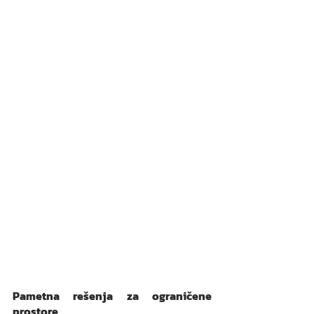
Pametna rešenja za ograničene 
prostore