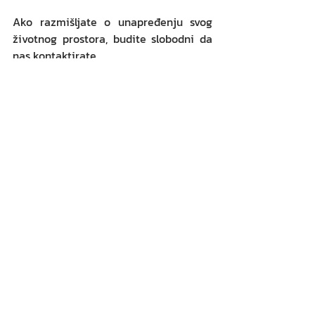
Ako razmišljate o unapređenju svog 
životnog prostora, budite slobodni da 
nas kontaktirate. 
Zajedno možemo da osmislimo prostor 
koji će u potpunosti odgovarati vašim 
željama i potrebama.